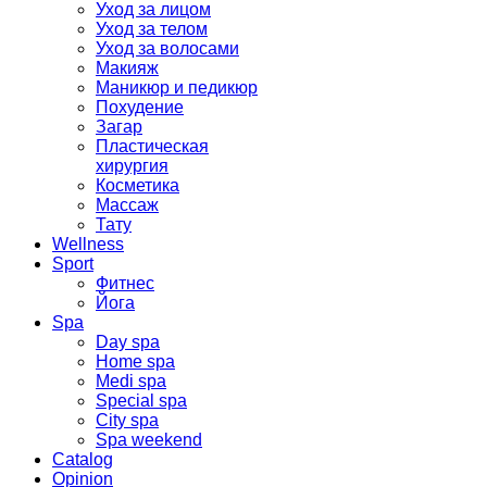
Уход за лицом
Уход за телом
Уход за волосами
Макияж
Маникюр и педикюр
Похудение
Загар
Пластическая
хирургия
Косметика
Массаж
Тату
Wellness
Sport
Фитнес
Йога
Spa
Day spa
Home spa
Medi spa
Special spa
City spa
Spa weekend
Catalog
Opinion