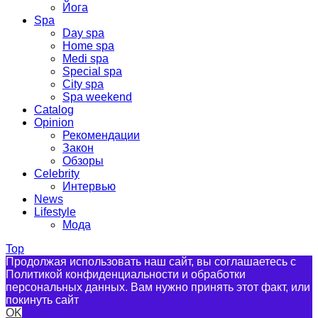
Йога
Spa
Day spa
Home spa
Medi spa
Special spa
City spa
Spa weekend
Catalog
Opinion
Рекомендации
Закон
Обзоры
Celebrity
Интервью
News
Lifestyle
Мода
Top
Продолжая использовать наш сайт, вы соглашаетесь с
Политикой конфиденциальности и обработки
персональных данных. Вам нужно принять этот факт, или
покинуть сайт
OK