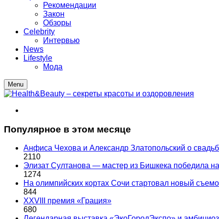
Рекомендации
Закон
Обзоры
Celebrity
Интервью
News
Lifestyle
Мода
Menu
Популярное в этом месяце
Анфиса Чехова и Александр Златопольский о свадьбе
2110
Элизат Султанова — мастер из Бишкека победила
1274
На олимпийских кортах Сочи стартовал новый съем
844
XXVIII премия «Грация»
680
Легендарная выставка «ЭкоГородЭкспо» и амбициоз