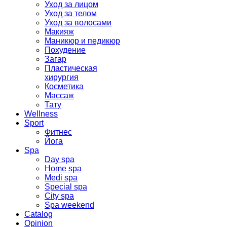
Уход за лицом
Уход за телом
Уход за волосами
Макияж
Маникюр и педикюр
Похудение
Загар
Пластическая
хирургия
Косметика
Массаж
Тату
Wellness
Sport
Фитнес
Йога
Spa
Day spa
Home spa
Medi spa
Special spa
City spa
Spa weekend
Catalog
Opinion