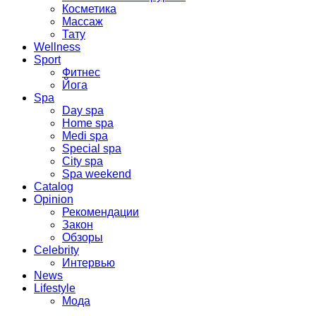
Косметика
Массаж
Тату
Wellness
Sport
Фитнес
Йога
Spa
Day spa
Home spa
Medi spa
Special spa
City spa
Spa weekend
Catalog
Opinion
Рекомендации
Закон
Обзоры
Celebrity
Интервью
News
Lifestyle
Мода