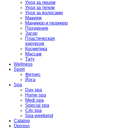
Уход за лицом
Уход за телом
Уход за волосами
Макияж
Маникюр и педикюр
Похудение
Загар
Пластическая
хирургия
Косметика
Массаж
Тату
Wellness
Sport
Фитнес
Йога
Spa
Day spa
Home spa
Medi spa
Special spa
City spa
Spa weekend
Catalog
Opinion