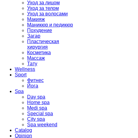
Уход за лицом
Уход за телом
Уход за волосами
Макияж
Маникюр и педикюр
Похудение
Загар
Пластическая
хирургия
Косметика
Массаж
Тату
Wellness
Sport
Фитнес
Йога
Spa
Day spa
Home spa
Medi spa
Special spa
City spa
Spa weekend
Catalog
Opinion