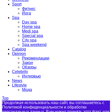
Sport
Фитнес
Йога
Spa
Day spa
Home spa
Medi spa
Special spa
City spa
Spa weekend
Catalog
Opinion
Рекомендации
Закон
Обзоры
Celebrity
Интервью
News
Lifestyle
Мода
Top
Продолжая использовать наш сайт, вы соглашаетесь с
Политикой конфиденциальности и обработки
персональных данных. Вам нужно принять этот факт, или