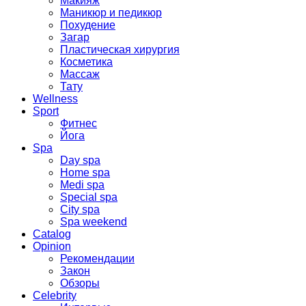
Макияж
Маникюр и педикюр
Похудение
Загар
Пластическая хирургия
Косметика
Массаж
Тату
Wellness
Sport
Фитнес
Йога
Spa
Day spa
Home spa
Medi spa
Special spa
City spa
Spa weekend
Catalog
Opinion
Рекомендации
Закон
Обзоры
Celebrity