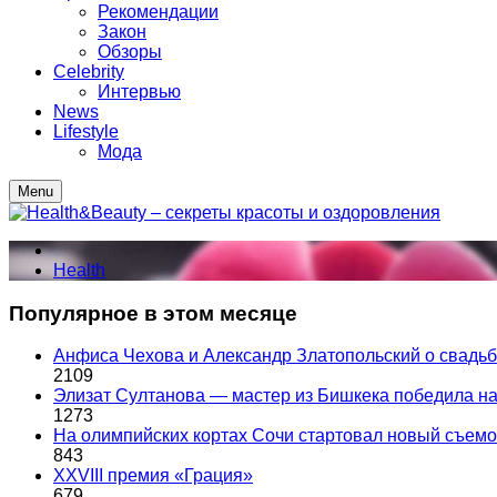
Рекомендации
Закон
Обзоры
Celebrity
Интервью
News
Lifestyle
Мода
Menu
Health
Популярное в этом месяце
Анфиса Чехова и Александр Златопольский о свадьбе
2109
Элизат Султанова — мастер из Бишкека победила
1273
На олимпийских кортах Сочи стартовал новый съем
843
XXVIII премия «Грация»
679