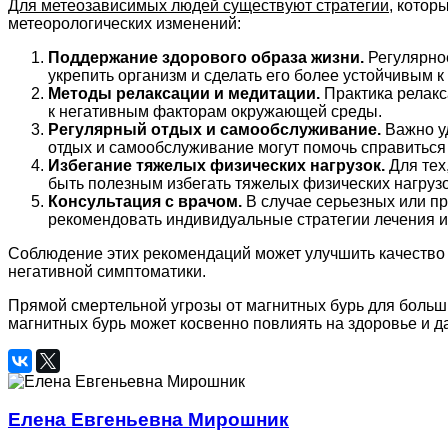
Для метеозависимых людей существуют стратегии,
которы
метеорологических изменений:
Поддержание здорового образа жизни.
Регулярное
укрепить организм и сделать его более устойчивым 
Методы релаксации и медитации.
Практика релакс
к негативным факторам окружающей среды.
Регулярный отдых и самообслуживание.
Важно уд
отдых и самообслуживание могут помочь справитьс
Избегание тяжелых физических нагрузок.
Для тех
быть полезным избегать тяжелых физических нагрузок
Консультация с врачом.
В случае серьезных или пр
рекомендовать индивидуальные стратегии лечения и
Соблюдение этих рекомендаций может улучшить качество 
негативной симптоматики.
Прямой смертельной угрозы от магнитных бурь для больши
магнитных бурь может косвенно повлиять на здоровье и да
Елена Евгеньевна Мирошник