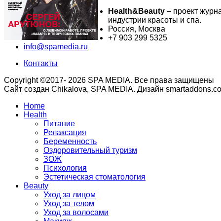
Health&Beauty
– проект журн
индустрии красоты и спа.
Россия, Москва
+7 903 299 5325
info@spamedia.ru
Контакты
Copyright ©2017- 2026 SPA MEDIA. Все права защищены
Сайт создан Chikalova, SPA MEDIA. Дизайн smartaddons.c
Home
Health
Питание
Релаксация
Беременность
Оздоровительный туризм
ЗОЖ
Психология
Эстетическая стоматология
Beauty
Уход за лицом
Уход за телом
Уход за волосами