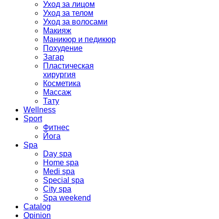
Уход за лицом
Уход за телом
Уход за волосами
Макияж
Маникюр и педикюр
Похудение
Загар
Пластическая
хирургия
Косметика
Массаж
Тату
Wellness
Sport
Фитнес
Йога
Spa
Day spa
Home spa
Medi spa
Special spa
City spa
Spa weekend
Catalog
Opinion