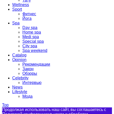
Тату
Wellness
Sport
Фитнес
Йога
Spa
Day spa
Home spa
Medi spa
Special spa
City spa
Spa weekend
Catalog
Opinion
Рекомендации
Закон
Обзоры
Celebrity
Интервью
News
Lifestyle
Мода
Top
Продолжая использовать наш сайт, вы соглашаетесь с