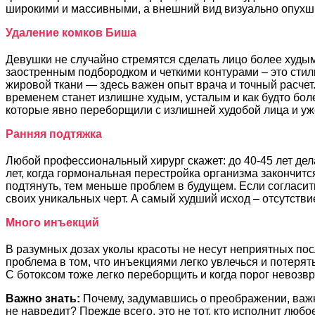
широкими и массивными, а внешний вид визуально опухш
Удаление комков Биша
Девушки не случайно стремятся сделать лицо более худым
заостренным подбородком и четкими контурами – это стил
жировой ткани — здесь важен опыт врача и точный расче
временем станет излишне худым, усталым и как будто бол
которые явно переборщили с излишней худобой лица и уже
Ранняя подтяжка
Любой профессиональный хирург скажет: до 40-45 лет де
лет, когда гормональная перестройка организма закончит
подтянуть, тем меньше проблем в будущем. Если согласитьс
своих уникальных черт. А самый худший исход – отсутстви
Много инъекций
В разумных дозах уколы красоты не несут неприятных пос
проблема в том, что инъекциями легко увлечься и потеря
С ботоксом тоже легко переборщить и когда порог невозвр
Важно знать:
Почему, задумавшись о преображении, важно
не навредит? Прежде всего, это не тот, кто исполнит люб