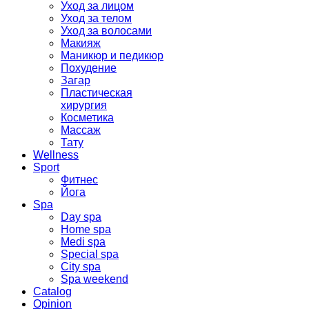
Уход за лицом
Уход за телом
Уход за волосами
Макияж
Маникюр и педикюр
Похудение
Загар
Пластическая
хирургия
Косметика
Массаж
Тату
Wellness
Sport
Фитнес
Йога
Spa
Day spa
Home spa
Medi spa
Special spa
City spa
Spa weekend
Catalog
Opinion