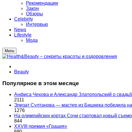
Рекомендации
Закон
Обзоры
Celebrity
Интервью
News
Lifestyle
Мода
Menu
Beauty
Популярное в этом месяце
Анфиса Чехова и Александр Златопольский о свадьбе
2111
Элизат Султанова — мастер из Бишкека победила
1276
На олимпийских кортах Сочи стартовал новый съем
844
XXVIII премия «Грация»
680