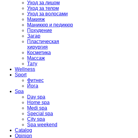
Уход за лицом
Уход за телом
Уход за волосами
Макияж
Маникюр и педикюр
Похудение
Загар
Пластическая
хирургия
Косметика
Массаж
Тату
Wellness
Sport
Фитнес
Йога
Spa
Day spa
Home spa
Medi spa
Special spa
City spa
Spa weekend
Catalog
Opinion