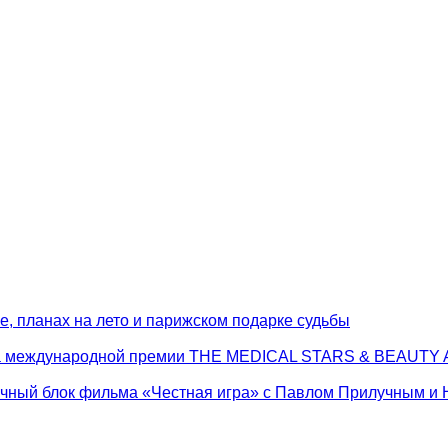
, планах на лето и парижском подарке судьбы
 на международной премии THE MEDICAL STARS & BEAUT
очный блок фильма «Честная игра» с Павлом Прилучным и 