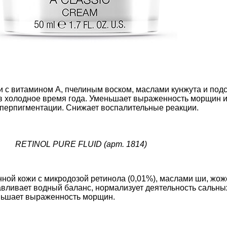
 с витамином A, пчелиным воском, маслами кунжута и подс
в холодное время года. Уменьшает выраженность морщин и 
иперпигментации. Снижает воспалительные реакции.
RETINOL PURE FLUID (арт. 1814)
ной кожи с микродозой ретинола (0,01%), маслами ши, жож
авливает водный баланс, нормализует деятельность сальны
еньшает выраженность морщин.