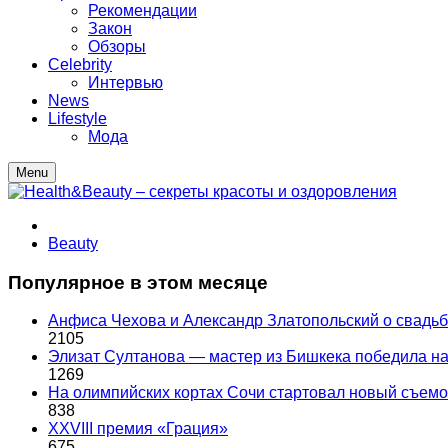
Рекомендации
Закон
Обзоры
Celebrity
Интервью
News
Lifestyle
Мода
Menu
Beauty
Популярное в этом месяце
Анфиса Чехова и Александр Златопольский о свадьбе
2105
Элизат Султанова — мастер из Бишкека победила
1269
На олимпийских кортах Сочи стартовал новый съем
838
XXVIII премия «Грация»
675