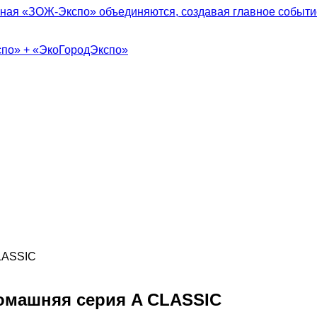
ная «ЗОЖ-Экспо» объединяются, создавая главное событие
спо» + «ЭкоГородЭкспо»
омашняя серия A CLASSIC