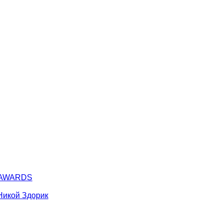
Y AWARDS
Никой Здорик