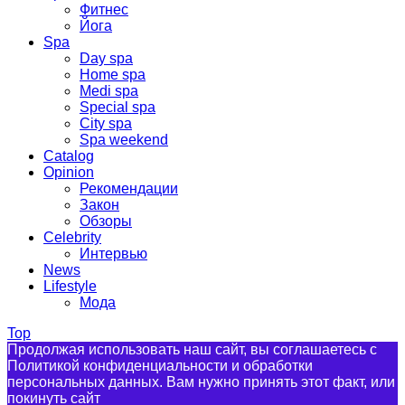
Фитнес
Йога
Spa
Day spa
Home spa
Medi spa
Special spa
City spa
Spa weekend
Catalog
Opinion
Рекомендации
Закон
Обзоры
Celebrity
Интервью
News
Lifestyle
Мода
Top
Продолжая использовать наш сайт, вы соглашаетесь с
Политикой конфиденциальности и обработки
персональных данных. Вам нужно принять этот факт, или
покинуть сайт