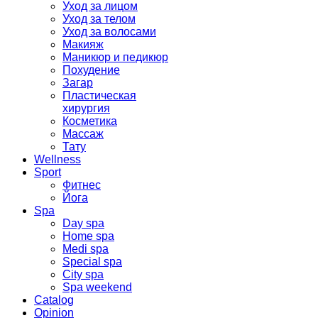
Уход за лицом
Уход за телом
Уход за волосами
Макияж
Маникюр и педикюр
Похудение
Загар
Пластическая
хирургия
Косметика
Массаж
Тату
Wellness
Sport
Фитнес
Йога
Spa
Day spa
Home spa
Medi spa
Special spa
City spa
Spa weekend
Catalog
Opinion