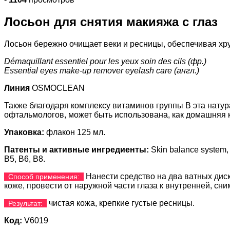
Лосьон для снятия макияжа с глаз
Лосьон бережно очищает веки и ресницы, обеспечивая хру
Démaquillant essentiel pour les yeux soin des cils (фр.)
Essential eyes make-up remover eyelash care (англ.)
Линия
OSMOCLEAN
Также благодаря комплексу витаминов группы В эта нату
офтальмологов, может быть использована, как домашняя 
Упаковка:
флакон 125 мл.
Патенты и активные ингредиенты:
Skin balance system
В5, В6, В8.
Нанести средство на два ватных диск
Способ применения:
коже, провести от наружной части глаза к внутренней, сн
чистая кожа, крепкие густые ресницы.
Результат:
Код:
V6019