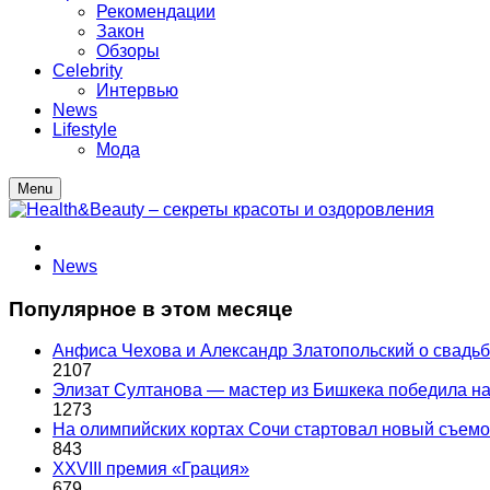
Рекомендации
Закон
Обзоры
Celebrity
Интервью
News
Lifestyle
Мода
Menu
News
Популярное в этом месяце
Анфиса Чехова и Александр Златопольский о свадьбе
2107
Элизат Султанова — мастер из Бишкека победила
1273
На олимпийских кортах Сочи стартовал новый съем
843
XXVIII премия «Грация»
679