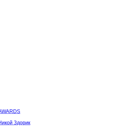
Y AWARDS
Никой Здорик