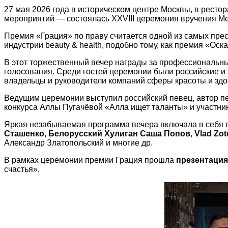
27 мая 2026 года в историческом центре Москвы, в рест
мероприятий — состоялась XXVIII церемония вручения М
Премия «Грация» по праву считается одной из самых пре
индустрии beauty & health, подобно тому, как премия «Ос
В этот торжественный вечер награды за профессиональны
голосования. Среди гостей церемонии были российские и
владельцы и руководители компаний сферы красоты и здо
Ведущим церемонии выступил российский певец, автор пе
конкурса Аллы Пугачёвой «Алла ищет таланты» и участник
Яркая незабываемая программа вечера включала в себя в
Сташенко,
Белорусский Хулиган Саша Попов
,
Vlad
Zot
Александр Златопольский и многие др.
В рамках церемонии премии Грация прошла
презентация
счастья».