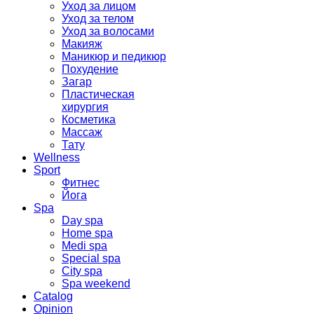
Уход за лицом
Уход за телом
Уход за волосами
Макияж
Маникюр и педикюр
Похудение
Загар
Пластическая
хирургия
Косметика
Массаж
Тату
Wellness
Sport
Фитнес
Йога
Spa
Day spa
Home spa
Medi spa
Special spa
City spa
Spa weekend
Catalog
Opinion