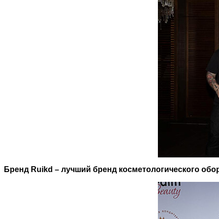
Бренд
R
uikd
– лучший бренд косметологического обо