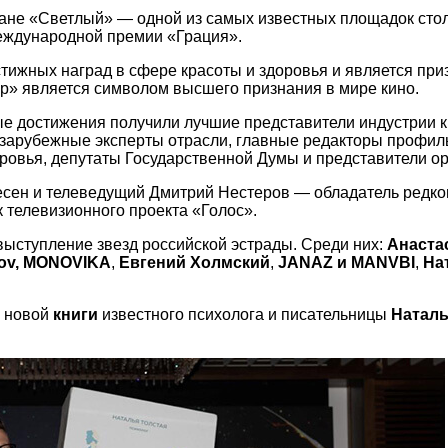
оране «Светлый» — одной из самых известных площадок сто
еждународной премии «Грация».
стижных наград в сфере красоты и здоровья и является пр
кар» является символом высшего признания в мире кино.
е достижения получили лучшие представители индустрии к
 зарубежные эксперты отрасли, главные редакторы профиль
ровья, депутаты Государственной Думы и представители ор
сен и телеведущий Дмитрий Нестеров — обладатель редког
 телевизионного проекта «Голос».
ыступление звезд российской эстрады. Среди них:
Анаста
ov, MONOVIKA
,
Евгений Холмский
,
JANAZ и MANVBI
,
На
новой
книги
известного психолога и писательницы
Натал