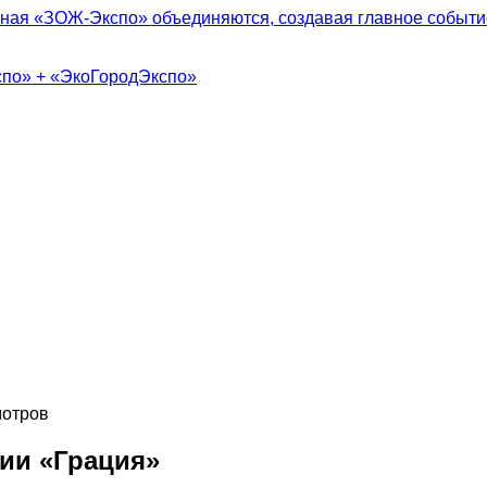
ная «ЗОЖ-Экспо» объединяются, создавая главное событие
спо» + «ЭкоГородЭкспо»
отров
мии «Грация»