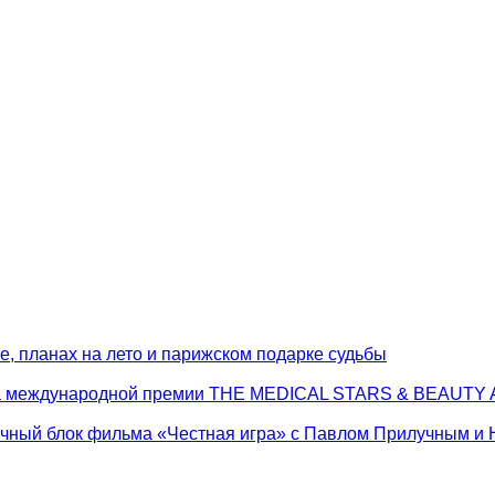
, планах на лето и парижском подарке судьбы
 на международной премии THE MEDICAL STARS & BEAUT
очный блок фильма «Честная игра» с Павлом Прилучным и 