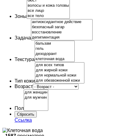
Зоны
Задача
Текстура
Тип кожи
Возраст
Пол
Ссылка
-
1587
просмотров