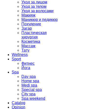
Уход за лицом
Уход за телом
Уход за волосами
Макияж
Маникюр и педикюр
Похудение
Загар
Пластическая
хирургия
Косметика
Массаж
Тату
Wellness
Sport
Фитнес
Йога
Spa
Day spa
Home spa
Medi spa
Special spa
City spa
Spa weekend
Catalog
Opinion