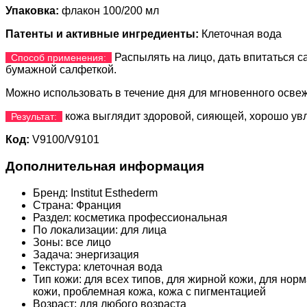
Упаковка:
флакон 100/200 мл
Патенты и активные ингредиенты:
Клеточная вода
Распылять на лицо, дать впитаться 
Способ применения:
бумажной салфеткой.
Можно использовать в течение дня для мгновенного осве
кожа выглядит здоровой, сияющей, хорошо ув
Результат:
Код:
V9100/V9101
Дополнительная информация
Бренд:
Institut Esthederm
Страна:
Франция
Раздел:
косметика профессиональная
По локализации:
для лица
Зоны:
все лицо
Задача:
энергизация
Текстура:
клеточная вода
Тип кожи:
для всех типов, для жирной кожи, для нор
кожи, проблемная кожа, кожа с пигментацией
Возраст:
для любого возраста