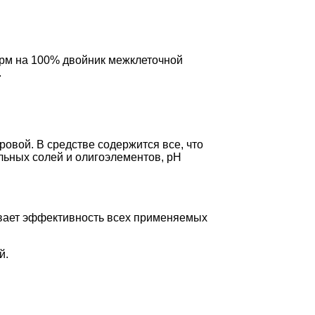
ерм на 100% двойник межклеточной
.
оровой. В средстве содержится все, что
льных солей и олигоэлементов, рН
ивает эффективность всех применяемых
й.