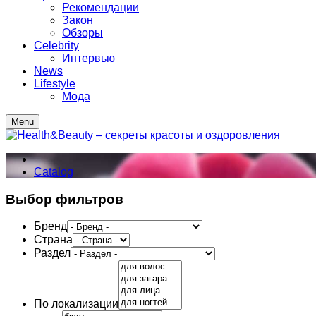
Рекомендации
Закон
Обзоры
Celebrity
Интервью
News
Lifestyle
Мода
Menu
Catalog
Выбор фильтров
Бренд
Страна
Раздел
По локализации