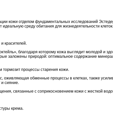
зации кожи отделом фундаментальных исследований Эстед
ет идеальную среду обитания для жизнедеятельности клеток
 и красителей.
й коктейль», благодаря которому кожа выглядит молодой и зд
оторые заложены природой: оптимальное содержание минера
м тормозит процессы старения кожи.
юкс, оживляющая обменные процессы в клетках, также усил
 и сияние.
ения, связанные с соприкосновением кожи с жесткой водо
стуры крема.