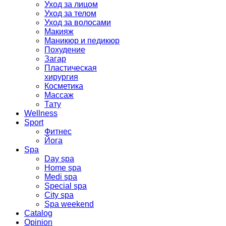
Уход за лицом
Уход за телом
Уход за волосами
Макияж
Маникюр и педикюр
Похудение
Загар
Пластическая
хирургия
Косметика
Массаж
Тату
Wellness
Sport
Фитнес
Йога
Spa
Day spa
Home spa
Medi spa
Special spa
City spa
Spa weekend
Catalog
Opinion