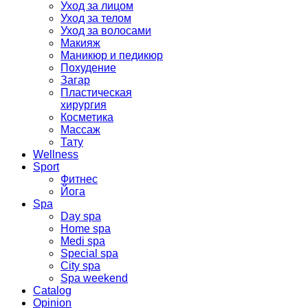
Уход за лицом
Уход за телом
Уход за волосами
Макияж
Маникюр и педикюр
Похудение
Загар
Пластическая
хирургия
Косметика
Массаж
Тату
Wellness
Sport
Фитнес
Йога
Spa
Day spa
Home spa
Medi spa
Special spa
City spa
Spa weekend
Catalog
Opinion