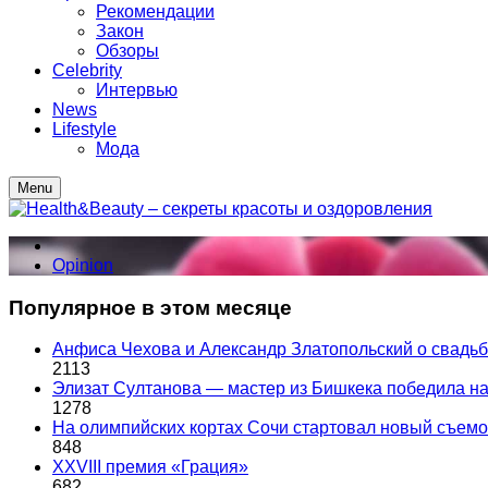
Рекомендации
Закон
Обзоры
Celebrity
Интервью
News
Lifestyle
Мода
Menu
Opinion
Популярное в этом месяце
Анфиса Чехова и Александр Златопольский о свадьбе
2113
Элизат Султанова — мастер из Бишкека победила
1278
На олимпийских кортах Сочи стартовал новый съем
848
XXVIII премия «Грация»
682