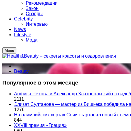
Рекомендации
Закон
Обзоры
Celebrity
Интервью
News
Lifestyle
Мода
Menu
Beauty
Популярное в этом месяце
Анфиса Чехова и Александр Златопольский о свадьбе
2111
Элизат Султанова — мастер из Бишкека победила
1276
На олимпийских кортах Сочи стартовал новый съем
844
XXVIII премия «Грация»
680