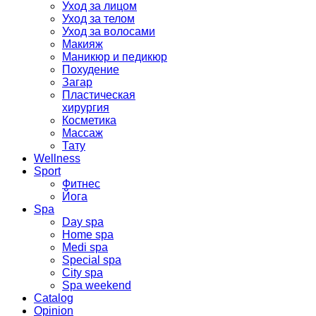
Уход за лицом
Уход за телом
Уход за волосами
Макияж
Маникюр и педикюр
Похудение
Загар
Пластическая
хирургия
Косметика
Массаж
Тату
Wellness
Sport
Фитнес
Йога
Spa
Day spa
Home spa
Medi spa
Special spa
City spa
Spa weekend
Catalog
Opinion