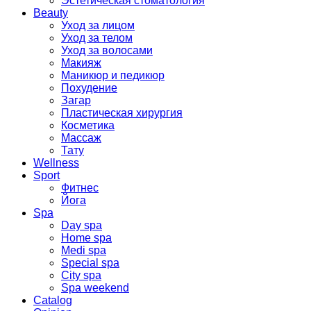
Эстетическая стоматология
Beauty
Уход за лицом
Уход за телом
Уход за волосами
Макияж
Маникюр и педикюр
Похудение
Загар
Пластическая хирургия
Косметика
Массаж
Тату
Wellness
Sport
Фитнес
Йога
Spa
Day spa
Home spa
Medi spa
Special spa
City spa
Spa weekend
Catalog