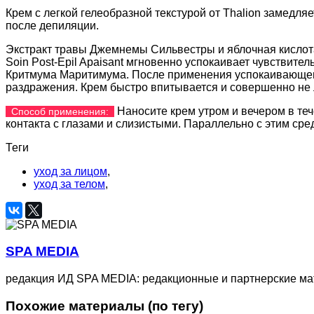
Крем с легкой гелеобразной текстурой от Thalion замедля
после депиляции.
Экстракт травы Джемнемы Сильвестры и яблочная кислота 
Soin Post-Epil Apaisant мгновенно успокаивает чувствите
Критмума Маритимума. После применения успокаивающего 
раздражения. Крем быстро впитывается и совершенно не л
Наносите крем утром и вечером в теч
Способ применения:
контакта с глазами и слизистыми. Параллельно с этим с
Теги
уход за лицом
,
уход за телом
,
SPA MEDIA
редакция ИД SPA MEDIA: редакционные и партнерские м
Похожие материалы (по тегу)