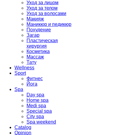
Уход за лицом
Уход за телом
Уход за волосами
Макияж
Маникюр и педикюр
Похудение
Загар
Пластическая
хирургия
Косметика
Массаж
Тату
Wellness
Sport
Фитнес
Йога
Spa
Day spa
Home spa
Medi spa
Special spa
City spa
Spa weekend
Catalog
Opinion