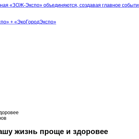
ная «ЗОЖ-Экспо» объединяются, создавая главное событие
спо» + «ЭкоГородЭкспо»
ров
вашу жизнь проще и здоровее