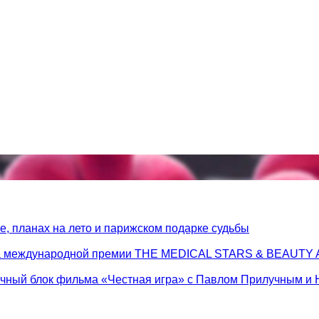
, планах на лето и парижском подарке судьбы
 на международной премии THE MEDICAL STARS & BEAUT
очный блок фильма «Честная игра» с Павлом Прилучным и 