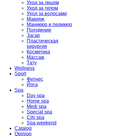
Уход за лицом
Уход за телом
Уход за волосами
Макияж
Маникюр и педикюр
Похудение
Загар
Пластическая
хирургия
Косметика
Массаж
Тату
Wellness
Sport
Фитнес
Йога
Spa
Day spa
Home spa
Medi spa
Special spa
City spa
Spa weekend
Catalog
Opinion