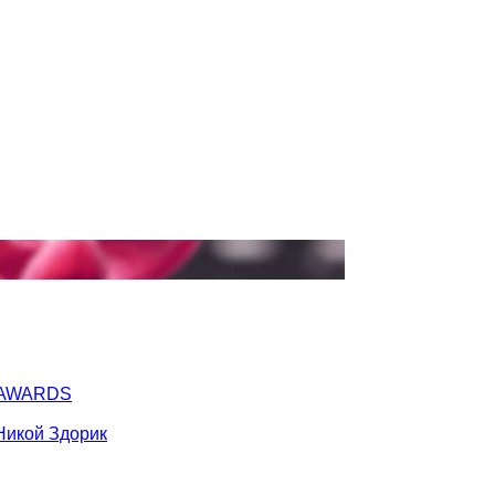
Y AWARDS
Никой Здорик