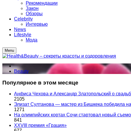
Рекомендации
Закон
Обзоры
Celebrity
Интервью
News
Lifestyle
Мода
Menu
Beauty
Популярное в этом месяце
Анфиса Чехова и Александр Златопольский о свадьбе
2105
Элизат Султанова — мастер из Бишкека победила
1271
На олимпийских кортах Сочи стартовал новый съем
841
XXVIII премия «Грация»
677