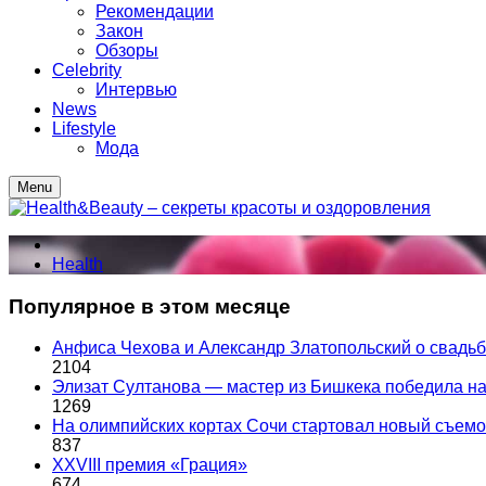
Рекомендации
Закон
Обзоры
Celebrity
Интервью
News
Lifestyle
Мода
Menu
Health
Популярное в этом месяце
Анфиса Чехова и Александр Златопольский о свадьбе
2104
Элизат Султанова — мастер из Бишкека победила
1269
На олимпийских кортах Сочи стартовал новый съем
837
XXVIII премия «Грация»
674