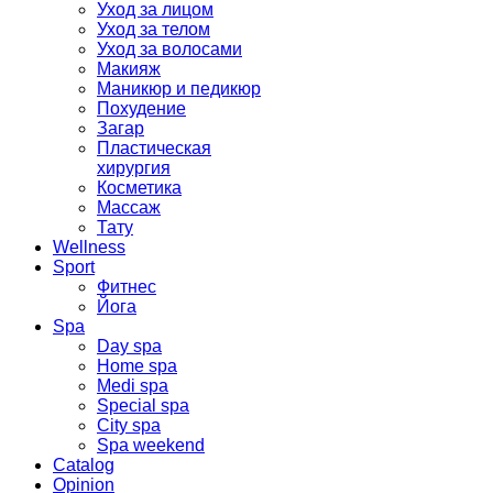
Уход за лицом
Уход за телом
Уход за волосами
Макияж
Маникюр и педикюр
Похудение
Загар
Пластическая
хирургия
Косметика
Массаж
Тату
Wellness
Sport
Фитнес
Йога
Spa
Day spa
Home spa
Medi spa
Special spa
City spa
Spa weekend
Catalog
Opinion