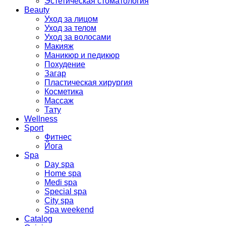
Эстетическая стоматология
Beauty
Уход за лицом
Уход за телом
Уход за волосами
Макияж
Маникюр и педикюр
Похудение
Загар
Пластическая хирургия
Косметика
Массаж
Тату
Wellness
Sport
Фитнес
Йога
Spa
Day spa
Home spa
Medi spa
Special spa
City spa
Spa weekend
Catalog