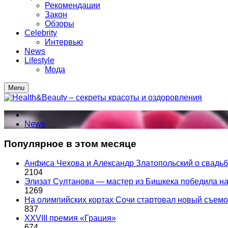
Рекомендации
Закон
Обзоры
Celebrity
Интервью
News
Lifestyle
Мода
Menu
News
Популярное в этом месяце
Анфиса Чехова и Александр Златопольский о свадьбе
2104
Элизат Султанова — мастер из Бишкека победила
1269
На олимпийских кортах Сочи стартовал новый съем
837
XXVIII премия «Грация»
674