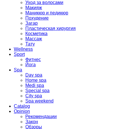
Уход за волосами
Макияж
Маникюр и педикюр
Похудение
Загар
Пластическая хирургия
Косметика
Массаж
Тату
Wellness
Sport
Фитнес
Йога
Spa
Day spa
Home spa
Medi spa
Special spa
City spa
Spa weekend
Catalog
Opinion
Рекомендации
Закон
Обзоры