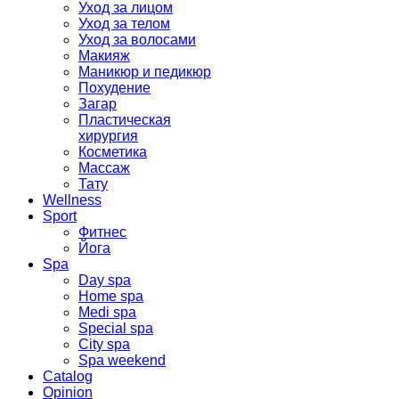
Уход за лицом
Уход за телом
Уход за волосами
Макияж
Маникюр и педикюр
Похудение
Загар
Пластическая
хирургия
Косметика
Массаж
Тату
Wellness
Sport
Фитнес
Йога
Spa
Day spa
Home spa
Medi spa
Special spa
City spa
Spa weekend
Catalog
Opinion