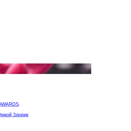
Y AWARDS
Никой Здорик