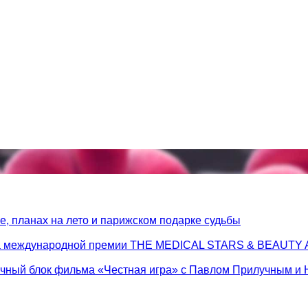
, планах на лето и парижском подарке судьбы
 на международной премии THE MEDICAL STARS & BEAUT
очный блок фильма «Честная игра» с Павлом Прилучным и 