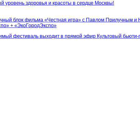
 уровень здоровья и красоты в сердце Москвы!
очный блок фильма «Честная игра» с Павлом Прилучным и 
спо» + «ЭкоГородЭкспо»
бимый фестиваль выходит в прямой эфир
Культовый бьюти-п