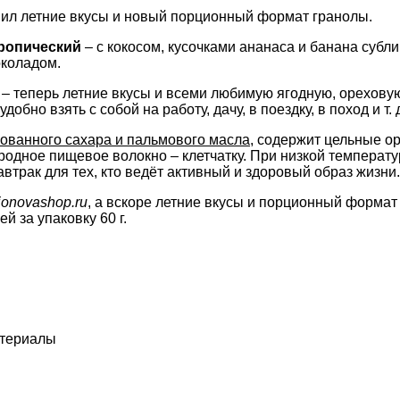
вил летние вкусы и новый порционный формат гранолы.
ропический
– с кокосом, кусочками ананаса и банана субл
околадом.
– теперь летние вкусы и всеми любимую ягодную, орехову
обно взять с собой на работу, дачу, в поездку, в поход и т. 
ованного сахара и пальмового масла
, содержит цельные о
родное пищевое волокно – клетчатку. При низкой температ
автрак для тех, кто ведёт активный и здоровый образ жизни.
ionovashop.ru
, а вскоре летние вкусы и порционный форма
й за упаковку 60 г.
атериалы