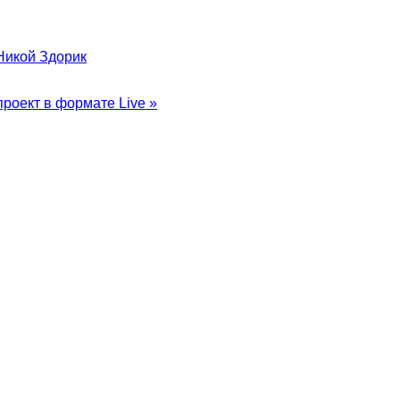
Никой Здорик
роект в формате Live »