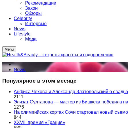
Рекомендации
Закон
Обзоры
Celebrity
Интервью
News
Lifestyle
Мода
Menu
News
Популярное в этом месяце
Анфиса Чехова и Александр Златопольский о свадьбе
2111
Элизат Султанова — мастер из Бишкека победила
1276
На олимпийских кортах Сочи стартовал новый съем
844
XXVIII премия «Грация»
680