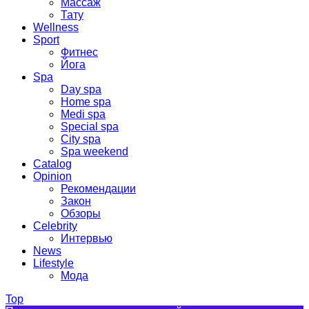
Массаж
Тату
Wellness
Sport
Фитнес
Йога
Spa
Day spa
Home spa
Medi spa
Special spa
City spa
Spa weekend
Catalog
Opinion
Рекомендации
Закон
Обзоры
Celebrity
Интервью
News
Lifestyle
Мода
Top