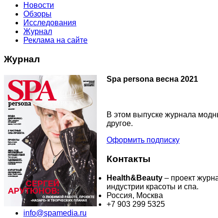
Новости
Обзоры
Исследования
Журнал
Реклама на сайте
Журнал
Spa persona весна 2021
В этом выпуске журнала модны
другое.
Оформить подписку
Контакты
Health&Beauty
– проект журн
индустрии красоты и спа.
Россия, Москва
+7 903 299 5325
info@spamedia.ru