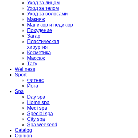
Уход за лицом
Уход за телом
Уход за волосами
Макияж
Маникюр и педикюр
Похудение
Загар
Пластическая
хирургия
Косметика
Массаж
Тату
Wellness
Sport
Фитнес
Йога
Spa
Day spa
Home spa
Medi spa
Special spa
City spa
Spa weekend
Catalog
Opinion