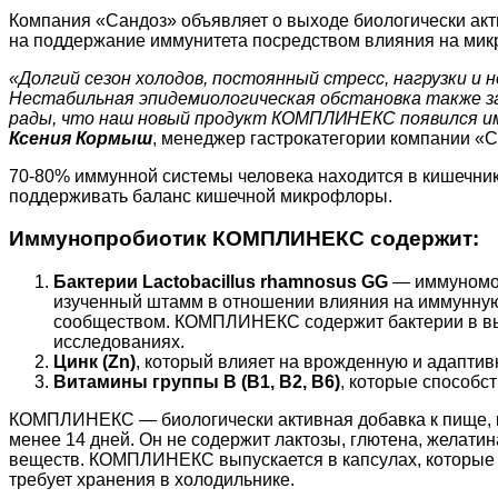
Компания «Сандоз» объявляет о выходе биологически а
на поддержание иммунитета посредством влияния на мик
«Долгий сезон холодов, постоянный стресс, нагрузки и
Нестабильная эпидемиологическая обстановка также з
рады, что наш новый продукт КОМПЛИНЕКС появился им
Ксения Кормыш
, менеджер гастрокатегории компании «С
70-80% иммунной системы человека находится в кишечни
поддерживать баланс кишечной микрофлоры.
Иммунопробиотик КОМПЛИНЕКС содержит:
Бактерии Lactobacillus rhamnosus GG
— иммуномод
изученный штамм в отношении влияния на иммунную 
сообществом. КОМПЛИНЕКС содержит бактерии в выс
исследованиях.
Цинк (Zn)
, который влияет на врожденную и адапти
Витамины группы В (В1, В2, В6)
, которые способс
КОМПЛИНЕКС — биологически активная добавка к пище, ко
менее 14 дней. Он не содержит лактозы, глютена, желати
веществ. КОМПЛИНЕКС выпускается в капсулах, которые з
требует хранения в холодильнике.