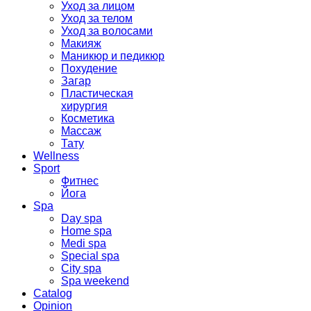
Уход за лицом
Уход за телом
Уход за волосами
Макияж
Маникюр и педикюр
Похудение
Загар
Пластическая
хирургия
Косметика
Массаж
Тату
Wellness
Sport
Фитнес
Йога
Spa
Day spa
Home spa
Medi spa
Special spa
City spa
Spa weekend
Catalog
Opinion