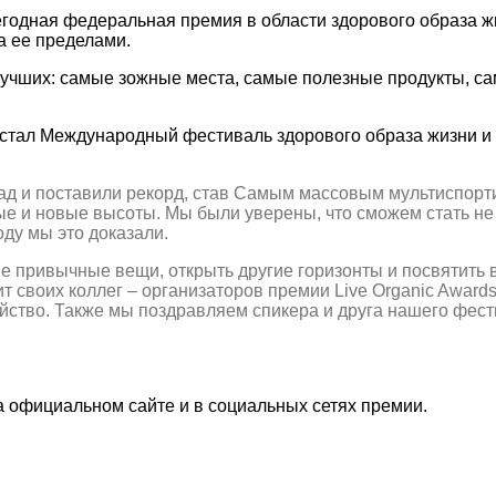
егодная федеральная премия в области здорового образа ж
а ее пределами.
лучших: самые зожные места, самые полезные продукты, с
стал Международный фестиваль здорового образа жизни 
рад и поставили рекорд, став Самым массовым мультиспор
 и новые высоты. Мы были уверены, что сможем стать не т
оду мы это доказали.
 привычные вещи, открыть другие горизонты и посвятить вр
воих коллег – организаторов премии Live Organic Awards 
ейство. Также мы поздравляем спикера и друга нашего фес
 официальном сайте и в социальных сетях премии.