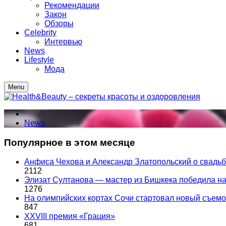
Рекомендации
Закон
Обзоры
Celebrity
Интервью
News
Lifestyle
Мода
Menu
News
Популярное в этом месяце
Анфиса Чехова и Александр Златопольский о свадьбе
2112
Элизат Султанова — мастер из Бишкека победила
1276
На олимпийских кортах Сочи стартовал новый съем
847
XXVIII премия «Грация»
681