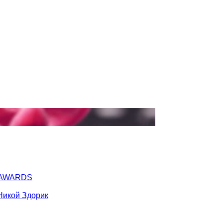
Y AWARDS
Никой Здорик