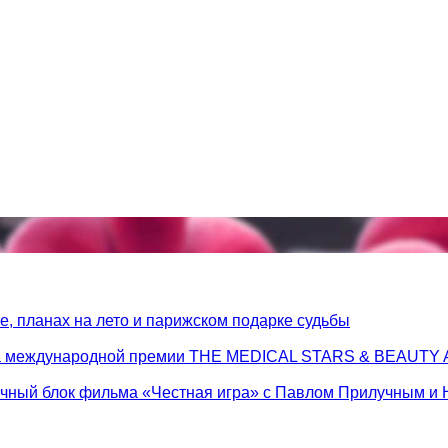
, планах на лето и парижском подарке судьбы
 на международной премии THE MEDICAL STARS & BEAUT
очный блок фильма «Честная игра» с Павлом Прилучным и 