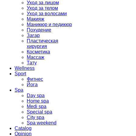
Уход за лицом
Уход за телом
Уход за волосами
Макияж
Маникюр и педикюр
Похудение
Загар
Пластическая
хирургия
Косметика
Массаж
Тату
Wellness
Sport
Фитнес
Йога
Spa
Day spa
Home spa
Medi spa
Special spa
City spa
Spa weekend
Catalog
Opinion