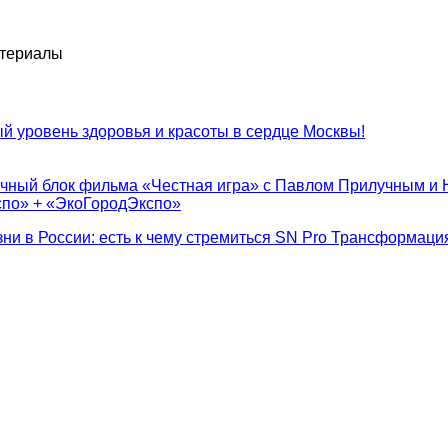
атериалы
 уровень здоровья и красоты в сердце Москвы!
очный блок фильма «Честная игра» с Павлом Прилучным и 
спо» + «ЭкоГородЭкспо»
ни в России: есть к чему стремиться
SN Pro Трансформация 