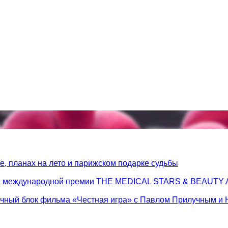
, планах на лето и парижском подарке судьбы
 на международной премии THE MEDICAL STARS & BEAUT
очный блок фильма «Честная игра» с Павлом Прилучным и 