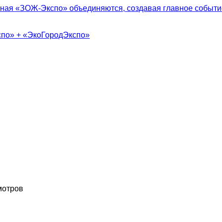
ная «ЗОЖ-Экспо» объединяются, создавая главное событие
спо» + «ЭкоГородЭкспо»
мотров