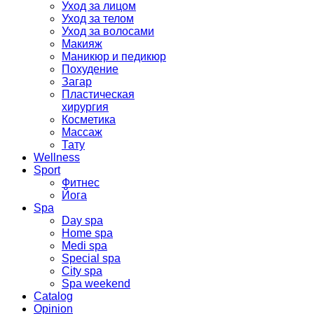
Уход за лицом
Уход за телом
Уход за волосами
Макияж
Маникюр и педикюр
Похудение
Загар
Пластическая
хирургия
Косметика
Массаж
Тату
Wellness
Sport
Фитнес
Йога
Spa
Day spa
Home spa
Medi spa
Special spa
City spa
Spa weekend
Catalog
Opinion