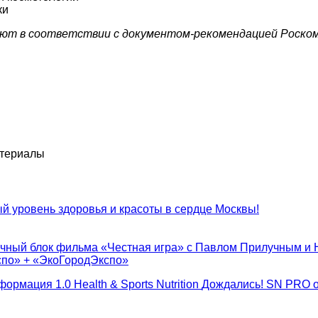
ки
т в соответствии с документом-рекомендацией Роскомн
атериалы
 уровень здоровья и красоты в сердце Москвы!
очный блок фильма «Честная игра» с Павлом Прилучным и 
спо» + «ЭкоГородЭкспо»
ормация 1.0 Health & Sports Nutrition
Дождались! SN PRO о