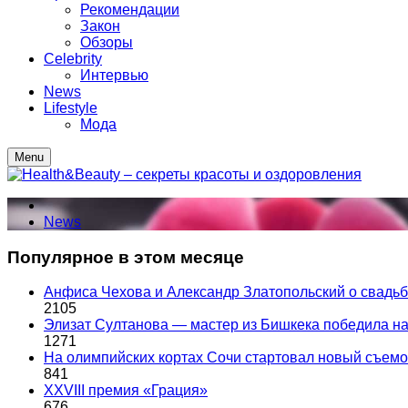
Рекомендации
Закон
Обзоры
Celebrity
Интервью
News
Lifestyle
Мода
Menu
News
Популярное в этом месяце
Анфиса Чехова и Александр Златопольский о свадьбе
2105
Элизат Султанова — мастер из Бишкека победила
1271
На олимпийских кортах Сочи стартовал новый съем
841
XXVIII премия «Грация»
676