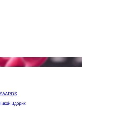
Y AWARDS
Никой Здорик