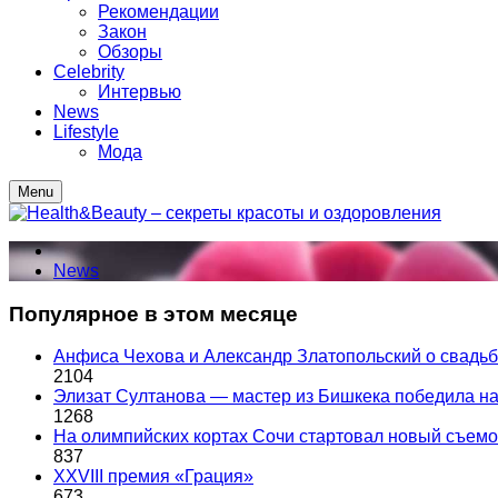
Рекомендации
Закон
Обзоры
Celebrity
Интервью
News
Lifestyle
Мода
Menu
News
Популярное в этом месяце
Анфиса Чехова и Александр Златопольский о свадьбе
2104
Элизат Султанова — мастер из Бишкека победила
1268
На олимпийских кортах Сочи стартовал новый съем
837
XXVIII премия «Грация»
673