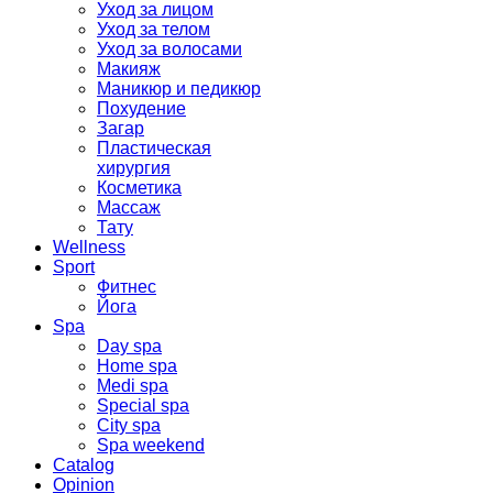
Уход за лицом
Уход за телом
Уход за волосами
Макияж
Маникюр и педикюр
Похудение
Загар
Пластическая
хирургия
Косметика
Массаж
Тату
Wellness
Sport
Фитнес
Йога
Spa
Day spa
Home spa
Medi spa
Special spa
City spa
Spa weekend
Catalog
Opinion