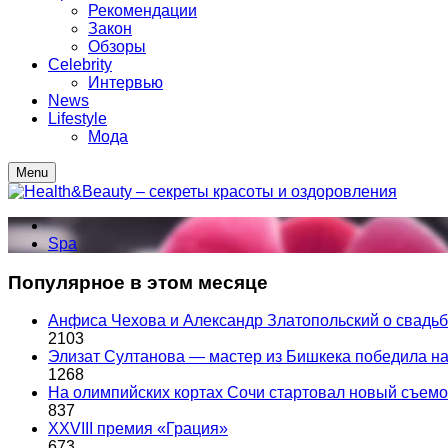
Рекомендации
Закон
Обзоры
Celebrity
Интервью
News
Lifestyle
Мода
Menu
Spa
Популярное в этом месяце
Анфиса Чехова и Александр Златопольский о свадьбе
2103
Элизат Султанова — мастер из Бишкека победила
1268
На олимпийских кортах Сочи стартовал новый съем
837
XXVIII премия «Грация»
673