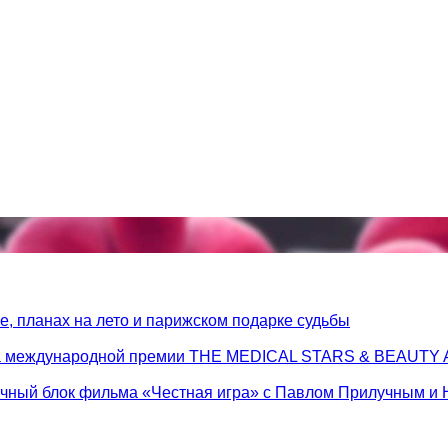
, планах на лето и парижском подарке судьбы
 на международной премии THE MEDICAL STARS & BEAUT
очный блок фильма «Честная игра» с Павлом Прилучным и 