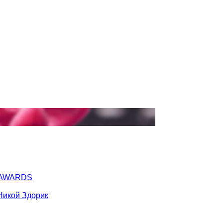
Y AWARDS
Никой Здорик