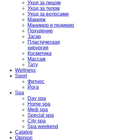
Уход за лицом
Уход за телом
Уход за волосами
Макияж
Маникюр и педикюр
Похудение
Загар
Пластическая
хирургия
Косметика
Массаж
Тату
Wellness
Sport
Фитнес
Йога
Spa
Day spa
Home spa
Medi spa
Special spa
City spa
Spa weekend
Catalog
Opinion