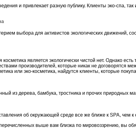
едения и привлекает разную публику. Клиенты эко-спа, так
ра
рием выбора для активистов экологических движений, соо
косметика является экологически чистой нет. Однако есть
вами производителей, которые никак не договорятся межд
тика или эко-косметика, найдутся клиенты, которые покупа
нный из дерева, бамбука, тростника и прочих природных м
ставления об окружающей среде все же ближе к SPA, чем к 
, перечисленных выше вам близка по мировоззрению, вы обя