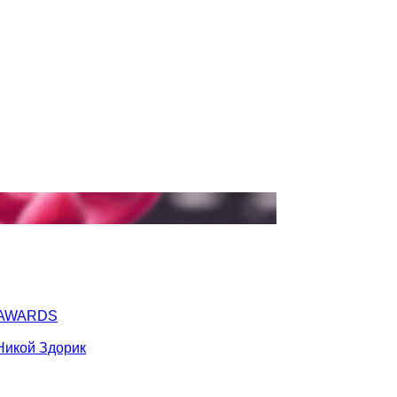
Y AWARDS
Никой Здорик