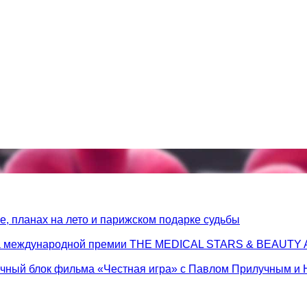
, планах на лето и парижском подарке судьбы
 на международной премии THE MEDICAL STARS & BEAUT
очный блок фильма «Честная игра» с Павлом Прилучным и 