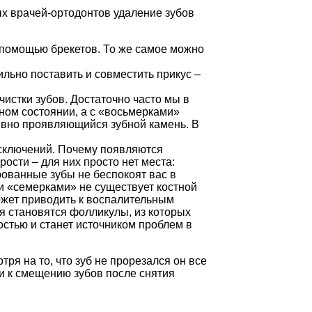
ых врачей-ортодонтов удаление зубов
 помощью брекетов. То же самое можно
ильно поставить и совместить прикус –
истки зубов. Достаточно часто мы в
ьном состоянии, а с «восьмерками»
тивно проявляющийся зубной камень. В
исключений. Почему появляются
ости – для них просто нет места:
рованные зубы не беспокоят вас в
 и «семерками» не существует костной
может приводить к воспалительным
ия становятся фолликулы, из которых
костью и станет источником проблем в
ря на то, что зуб не прорезался он все
ти к смещению зубов после снятия