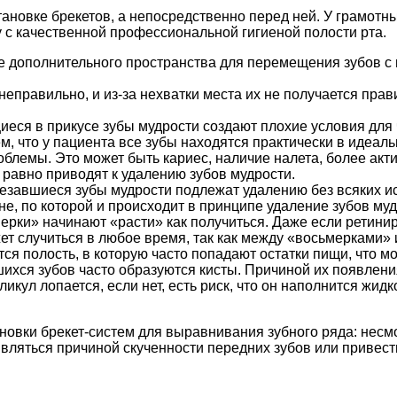
тановке брекетов, а непосредственно перед ней. У грамотн
 с качественной профессиональной гигиеной полости рта.
ие дополнительного пространства для перемещения зубов с
неправильно, и из-за нехватки места их не получается прав
еся в прикусе зубы мудрости создают плохие условия для ч
м, что у пациента все зубы находятся практически в идеал
роблемы. Это может быть кариес, наличие налета, более ак
 равно приводят к удалению зубов мудрости.
резавшиеся зубы мудрости подлежат удалению без всяких 
е, по которой и происходит в принципе удаление зубов мудр
ерки» начинают «расти» как получиться. Даже если ретини
жет случиться в любое время, так как между «восьмерками»
тся полость, в которую часто попадают остатки пищи, что 
вшихся зубов часто образуются кисты. Причиной их появлен
икул лопается, если нет, есть риск, что он наполнится жид
овки брекет-систем для выравнивания зубного ряда: несмот
являться причиной скученности передних зубов или привес