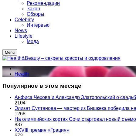
Рекомендации
Закон
Обзоры
Celebrity
Интервью
News
Lifestyle
Мода
Menu
Health
Популярное в этом месяце
Анфиса Чехова и Александр Златопольский о свадьбе
2104
Элизат Султанова — мастер из Бишкека победила
1268
На олимпийских кортах Сочи стартовал новый съем
837
XXVIII премия «Грация»
673