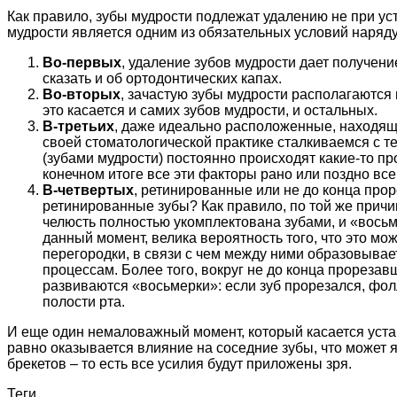
Как правило, зубы мудрости подлежат удалению не при ус
мудрости является одним из обязательных условий наряду
Во-первых
, удаление зубов мудрости дает получен
сказать и об ортодонтических капах.
Во-вторых
, зачастую зубы мудрости располагаются 
это касается и самих зубов мудрости, и остальных.
В-третьих
, даже идеально расположенные, находящи
своей стоматологической практике сталкиваемся с те
(зубами мудрости) постоянно происходят какие-то п
конечном итоге все эти факторы рано или поздно все
В-четвертых
, ретинированные или не до конца про
ретинированные зубы? Как правило, по той же причин
челюсть полностью укомплектована зубами, и «восьм
данный момент, велика вероятность того, что это мо
перегородки, в связи с чем между ними образовывае
процессам. Более того, вокруг не до конца прореза
развиваются «восьмерки»: если зуб прорезался, фолл
полости рта.
И еще один немаловажный момент, который касается устан
равно оказывается влияние на соседние зубы, что может 
брекетов – то есть все усилия будут приложены зря.
Теги