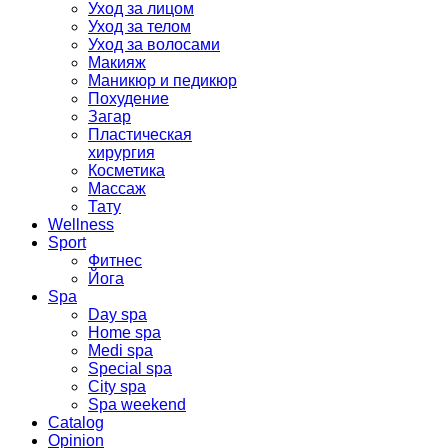
Уход за лицом
Уход за телом
Уход за волосами
Макияж
Маникюр и педикюр
Похудение
Загар
Пластическая
хирургия
Косметика
Массаж
Тату
Wellness
Sport
Фитнес
Йога
Spa
Day spa
Home spa
Medi spa
Special spa
City spa
Spa weekend
Catalog
Opinion