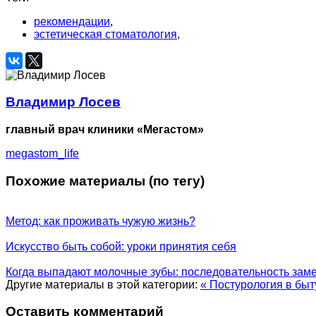
рекомендации
,
эстетическая стоматология
,
Владимир Лосев
главный врач клиники «Мегастом»
megastom_life
Похожие материалы (по тегу)
Метод: как проживать чужую жизнь?
Искусство быть собой: уроки принятия себя
Когда выпадают молочные зубы: последовательность зам
Другие материалы в этой категории:
« Постурология в бы
Оставить комментарий