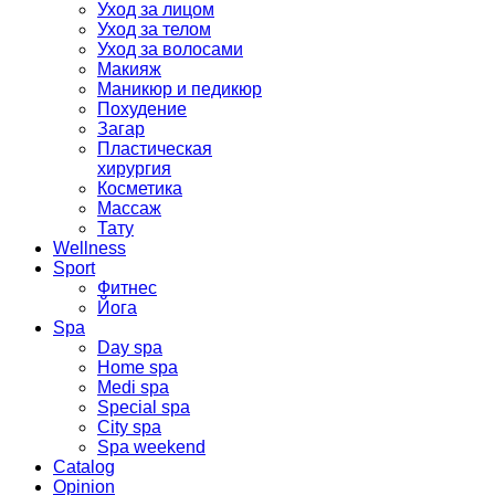
Уход за лицом
Уход за телом
Уход за волосами
Макияж
Маникюр и педикюр
Похудение
Загар
Пластическая
хирургия
Косметика
Массаж
Тату
Wellness
Sport
Фитнес
Йога
Spa
Day spa
Home spa
Medi spa
Special spa
City spa
Spa weekend
Catalog
Opinion