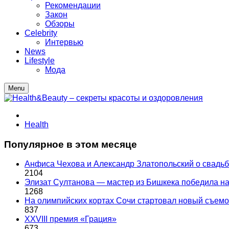
Рекомендации
Закон
Обзоры
Celebrity
Интервью
News
Lifestyle
Мода
Menu
Health
Популярное в этом месяце
Анфиса Чехова и Александр Златопольский о свадьбе
2104
Элизат Султанова — мастер из Бишкека победила
1268
На олимпийских кортах Сочи стартовал новый съем
837
XXVIII премия «Грация»
673