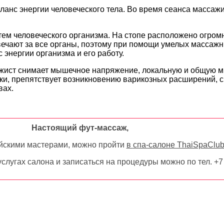
ланс энергии человеческого тела. Во время сеанса массаж
стем человеческого организма. На стопе расположено огром
твечают за все органы, поэтому при помощи умелых массаж
энергии организма и его работу.
ажист снимает мышечное напряжение, локальную и общую 
ки, препятствует возникновению варикозных расширений, с
вах.
Настоящий фут-массаж,
йскими мастерами, можно пройти
в
спа-салоне ThaiSpaClu
лугах салона и записаться на процедуры можно по тел. +7 