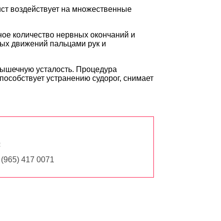
ист воздействует на множественные
ное количество нервных окончаний и
ных движений пальцами рук и
мышечную усталость. Процедура
пособствует устранению судорог, снимает
b
(965) 417 0071