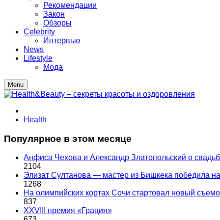
Рекомендации
Закон
Обзоры
Celebrity
Интервью
News
Lifestyle
Мода
Menu
Health
Популярное в этом месяце
Анфиса Чехова и Александр Златопольский о свадьбе
2104
Элизат Султанова — мастер из Бишкека победила
1268
На олимпийских кортах Сочи стартовал новый съем
837
XXVIII премия «Грация»
673