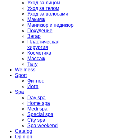
Уход за лицом
Уход за телом
Уход за волосами
Макияж
Маникюр и педикюр
Похудение
Загар
Пластическая
хирургия
Косметика
Массаж
Тату
Wellness
Sport
Фитнес
Йога
Spa
Day spa
Home spa
Medi spa
Special spa
City spa
Spa weekend
Catalog
Opinion