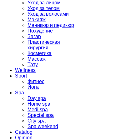
Уход за лицом
Уход за телом
Уход за волосами
Макияж
Маникюр и педикюр
Похудение
Загар
Пластическая
хирургия
Косметика
Массаж
Тату
Wellness
Sport
Фитнес
Йога
Spa
Day spa
Home spa
Medi spa
Special spa
City spa
Spa weekend
Catalog
Opinion