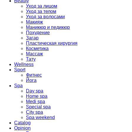
Beauty
Уход за лицом
Уход за телом
Уход за волосами
Макияж
Маникюр и педикюр
Похудение
Загар
Пластическая хирургия
Косметика
Массаж
Тату
Wellness
Sport
Фитнес
Йога
Spa
Day spa
Home spa
Medi spa
Special spa
City spa
Spa weekend
Catalog
Opinion