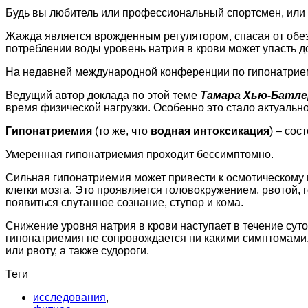
Будь вы любитель или профессиональный спортсмен, или ж
Жажда является врожденным регулятором, спасая от обе
потреблении воды уровень натрия в крови может упасть до
На недавней международной конференции по гипонатрием
Ведущий автор доклада по этой теме
Тамара Хью-Батле
время физической нагрузки. Особенно это стало актуально
Гипонатриемия
(то же, что
водная интоксикация
) – сос
Умеренная гипонатриемия проходит бессимптомно.
Сильная гипонатриемия может привести к осмотическому 
клетки мозга. Это проявляется головокружением, рвотой,
появиться спутанное сознание, ступор и кома.
Снижение уровня натрия в крови наступает в течение суто
гипонатриемия не сопровождается ни какими симптомами.
или рвоту, а также судороги.
Теги
исследования
,