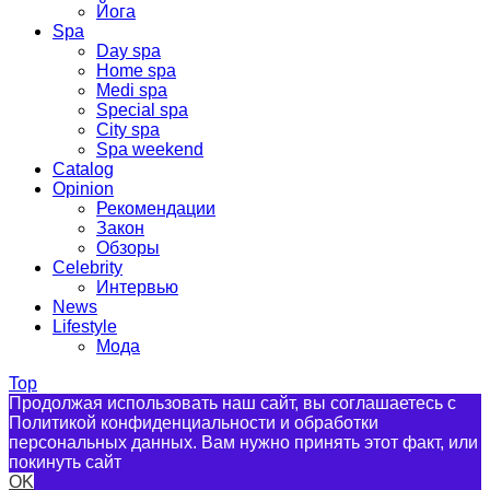
Йога
Spa
Day spa
Home spa
Medi spa
Special spa
City spa
Spa weekend
Catalog
Opinion
Рекомендации
Закон
Обзоры
Celebrity
Интервью
News
Lifestyle
Мода
Top
Продолжая использовать наш сайт, вы соглашаетесь с
Политикой конфиденциальности и обработки
персональных данных. Вам нужно принять этот факт, или
покинуть сайт
OK