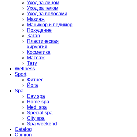
Уход за лицом
Уход за телом
Уход за волосами
Макияж
Маникюр и педикюр
Похудение
Загар
Пластическая
хирургия
Косметика
Массаж
Тату
Wellness
Sport
Фитнес
Йога
Spa
Day spa
Home spa
Medi spa
Special spa
City spa
Spa weekend
Catalog
Opinion