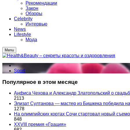
Рекомендации
Закон
Обзоры
Celebrity
Интервью
News
Lifestyle
Мода
Menu
Sport
Популярное в этом месяце
Анфиса Чехова и Александр Златопольский о свадьбе
2113
Элизат Султанова — мастер из Бишкека победила
1278
На олимпийских кортах Сочи стартовал новый съем
848
XXVIII премия «Грация»
682